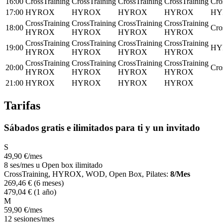
16:00
CrossTraining
CrossTraining
CrossTraining
CrossTraining
Cro
17:00
HYROX
HYROX
HYROX
HYROX
HY
CrossTraining
CrossTraining
CrossTraining
CrossTraining
18:00
Cro
HYROX
HYROX
HYROX
HYROX
CrossTraining
CrossTraining
CrossTraining
CrossTraining
19:00
HY
HYROX
HYROX
HYROX
HYROX
CrossTraining
CrossTraining
CrossTraining
CrossTraining
20:00
Cro
HYROX
HYROX
HYROX
HYROX
21:00
HYROX
HYROX
HYROX
HYROX
Tarifas
Sábados gratis e ilimitados para ti y un invitado
S
49
,90
€
/mes
8 ses/mes u Open box ilimitado
CrossTraining, HYROX, WOD, Open Box, Pilates:
8/Mes
269
,46
€
(6 meses)
479
,04
€
(1 año)
M
59
,90
€
/mes
12 sesiones/mes