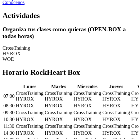
Conócenos
Actividades
Organiza tus clases como quieras (OPEN-BOX a
todas horas)
CrossTraining
HYROX
WOD
Horario RockHeart Box
L
unes
M
artes
M
iércoles
J
ueves
CrossTraining
CrossTraining
CrossTraining
CrossTraining
Cro
07:00
HYROX
HYROX
HYROX
HYROX
HY
08:30
HYROX
HYROX
HYROX
HYROX
HY
09:30
CrossTraining
CrossTraining
CrossTraining
CrossTraining
Cro
10:30
HYROX
HYROX
HYROX
HYROX
HY
11:30
CrossTraining
CrossTraining
CrossTraining
CrossTraining
Cro
14:30
HYROX
HYROX
HYROX
HYROX
HY